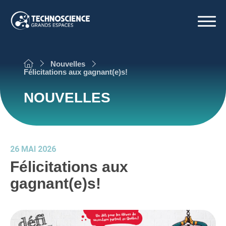
À propos
Nouvelles
Nos programmes
Félicitations aux gagnant(e)s!
Notre expertise
Nouvelles
NOUVELLES
Nous joindre
26 MAI 2026
Félicitations aux
gagnant(e)s!