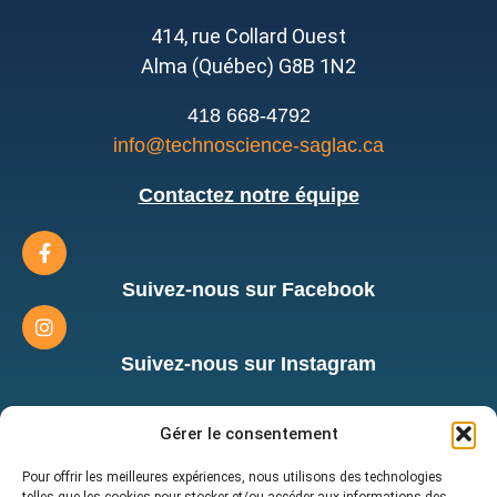
414, rue Collard Ouest
Alma (Québec) G8B 1N2
418 668-4792
info@technoscience-saglac.ca
Contactez notre équipe
Suivez-nous sur Facebook
Suivez-nous sur Instagram
Inscrivez-vous à notre infolettre
Gérer le consentement
afin d'être au courant des
nouveautés!
Pour offrir les meilleures expériences, nous utilisons des technologies