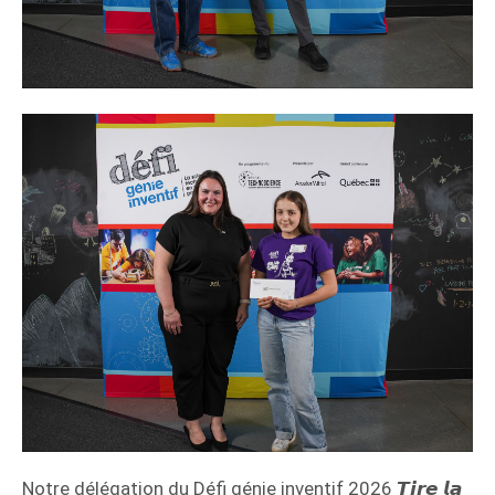
Notre délégation du Défi génie inventif 2026 𝙏𝙞𝙧𝙚 𝙡𝙖