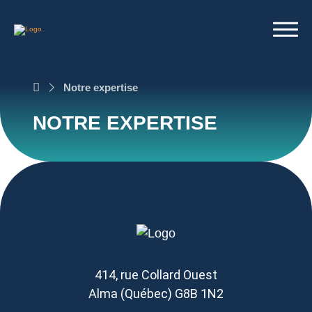
À propos
Notre expertise
Nos programmes
Notre expertise
NOTRE EXPERTISE
Nouvelles
Nous joindre
414, rue Collard Ouest
Alma (Québec) G8B 1N2