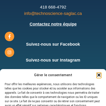
418 668-4792
info@technoscience-saglac.ca
Contactez notre équipe
Suivez-nous sur Facebook
Suivez-nous sur Instagram
Inscrivez-vous à notre infolettre
Gérer le consentement
afin d'être au courant des
nouveautés!
Pour offrir les meilleures expériences, nous utilisons des technologies
telles que les cookies pour stocker et/ou accéder aux informations des
appareils. Le fait de consentir à ces technologies nous permettra de traiter
des données telles que le comportement de navigation ou les ID uniques
sur ce site. Le fait de ne pas consentir ou de retirer son consentement peut
avoir un effet négatif sur certaines caractéristiques et fonctions.