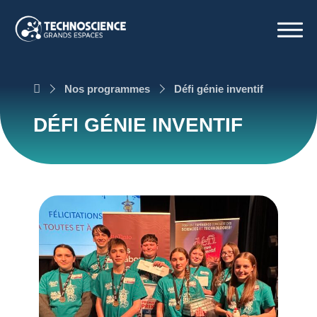
À propos
Nos programmes
Défi génie inventif
Nos programmes
Notre expertise
DÉFI GÉNIE INVENTIF
Nouvelles
Nous joindre